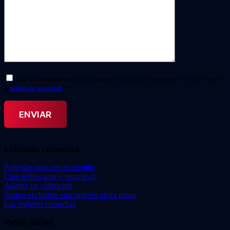
Doy mi consentimiento para el tratamiento de mis datos personales. He leído y acepto
la
política de privacidad.
*
Entradas recientes
Películas para ver en familia
Cine refrescante y veraniego
Adopta un videoclub
Sorteo exclusivo suscriptores tarifa plana
Las mejores comedias
Video Instan