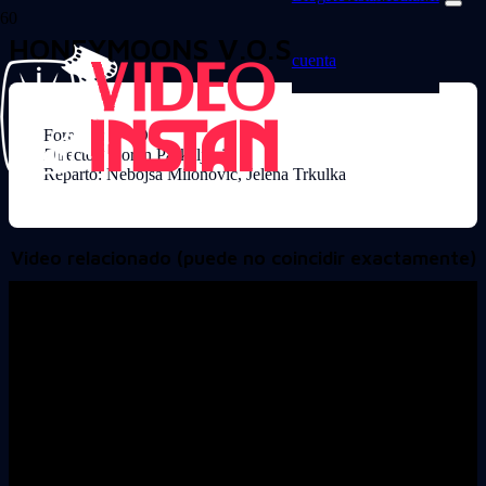
HONEYMOONS V.O.S.
cuenta
Formato: DVD
Director: Goran Paskaljevic
Reparto: Nebojsa Milonovic, Jelena Trkulka
Video relacionado (puede no coincidir exactamente)