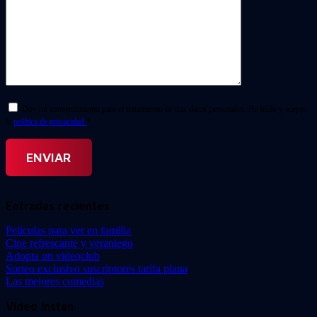
Doy mi consentimiento para el tratamiento de mis datos personales. He leído y acepto
la
política de privacidad.
*
Entradas recientes
Películas para ver en familia
Cine refrescante y veraniego
Adopta un videoclub
Sorteo exclusivo suscriptores tarifa plana
Las mejores comedias
Video Instan