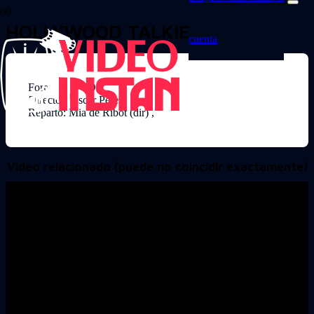
HOLLYWOOD TALKIES
cuenta
Formato: DVD
Director: Oscar Perez
Reparto: Mia de Ribot (dir) ,
Video relacionado (puede no coincidir exactamente)