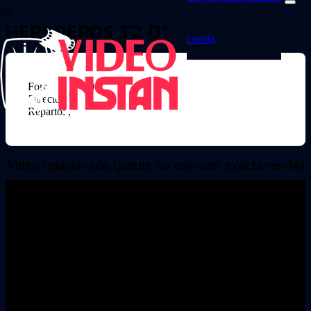
HEREDEROS T2 D1
cuenta
Formato: DVD
Director:
Reparto: ,
Video relacionado (puede no coincidir exactamente)