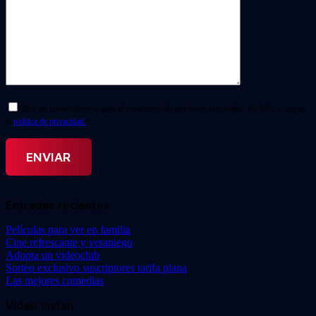
Doy mi consentimiento para el tratamiento de mis datos personales. He leído y acepto
la
política de privacidad.
*
Entradas recientes
Películas para ver en familia
Cine refrescante y veraniego
Adopta un videoclub
Sorteo exclusivo suscriptores tarifa plana
Las mejores comedias
Video Instan