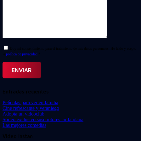
Doy mi consentimiento para el tratamiento de mis datos personales. He leído y acepto
la
política de privacidad.
*
Entradas recientes
Películas para ver en familia
Cine refrescante y veraniego
Adopta un videoclub
Sorteo exclusivo suscriptores tarifa plana
Las mejores comedias
Video Instan