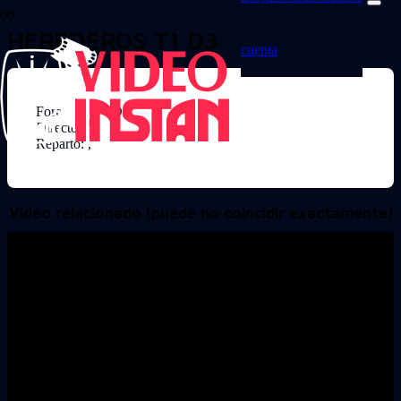
HEREDEROS T1 D3
cuenta
Formato: DVD
Director:
Reparto: ,
Video relacionado (puede no coincidir exactamente)