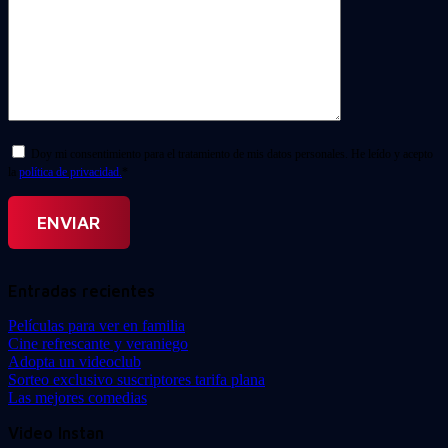
Doy mi consentimiento para el tratamiento de mis datos personales. He leído y acepto
la
política de privacidad.
*
Entradas recientes
Películas para ver en familia
Cine refrescante y veraniego
Adopta un videoclub
Sorteo exclusivo suscriptores tarifa plana
Las mejores comedias
Video Instan