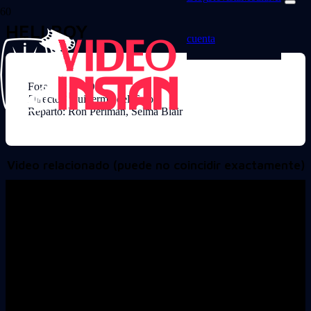
HELLBOY
cuenta
Formato: DVD
Director: Guillermo del Toro
Reparto: Ron Perlman, Selma Blair
Video relacionado (puede no coincidir exactamente)