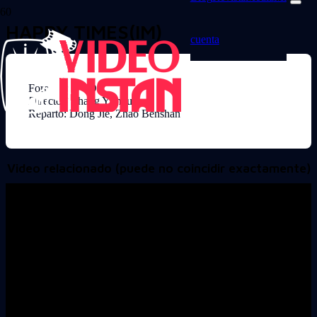
HAPPY TIMES(IM)
cuenta
Formato: DVD
Director: Zhang Yimou
Reparto: Dong Jie, Zhao Benshan
Video relacionado (puede no coincidir exactamente)