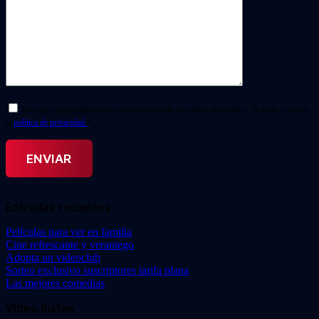
Doy mi consentimiento para el tratamiento de mis datos personales. He leído y acepto
la
política de privacidad.
*
Entradas recientes
Películas para ver en familia
Cine refrescante y veraniego
Adopta un videoclub
Sorteo exclusivo suscriptores tarifa plana
Las mejores comedias
Video Instan