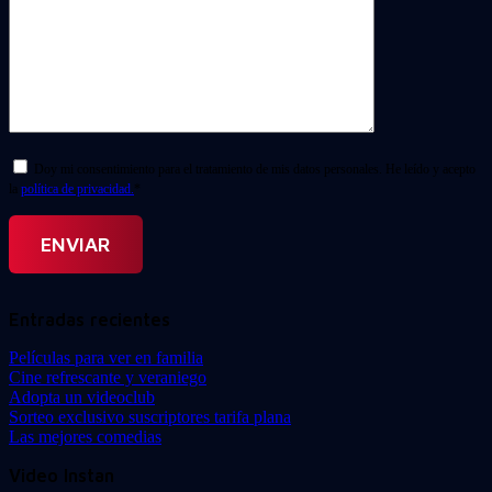
Doy mi consentimiento para el tratamiento de mis datos personales. He leído y acepto
la
política de privacidad.
*
Entradas recientes
Películas para ver en familia
Cine refrescante y veraniego
Adopta un videoclub
Sorteo exclusivo suscriptores tarifa plana
Las mejores comedias
Video Instan