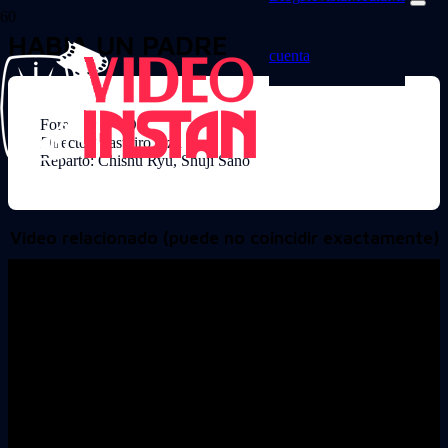
HABIA UN PADRE
cuenta
Formato: DVD
Director: Yasujiro Ozu
Reparto: Chishu Ryu, Shuji Sano
Video relacionado (puede no coincidir exactamente)