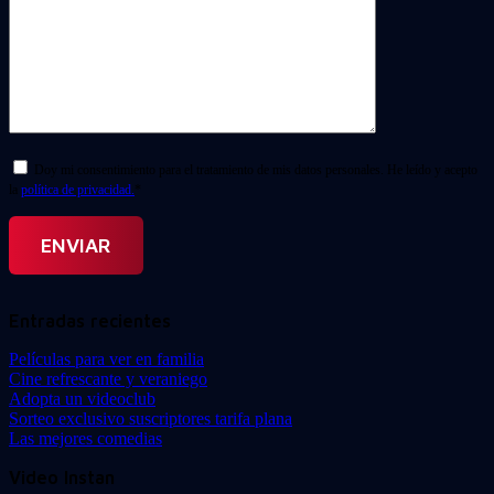
Doy mi consentimiento para el tratamiento de mis datos personales. He leído y acepto
la
política de privacidad.
*
Entradas recientes
Películas para ver en familia
Cine refrescante y veraniego
Adopta un videoclub
Sorteo exclusivo suscriptores tarifa plana
Las mejores comedias
Video Instan