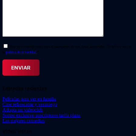
Doy mi consentimiento para el tratamiento de mis datos personales. He leído y acepto
la
política de privacidad.
*
Entradas recientes
Películas para ver en familia
Cine refrescante y veraniego
Adopta un videoclub
Sorteo exclusivo suscriptores tarifa plana
Las mejores comedias
Video Instan