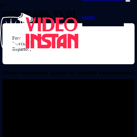
GOSSIP GIRL T5 D1
cuenta
Formato: DVD
Director:
Reparto: ,
Video relacionado (puede no coincidir exactamente)