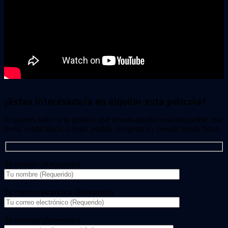
¿Estas interesado/a en alquilar esta película?
Si quieres saber si la película que deseas alquilar está disponible, por
favor, contáctanos. Luego, podrás recogerla en nuestra tienda física.
Tu nombre (Requerido)
Tu correo electrónico (Requerido)
Tu mensaje (Necesario)