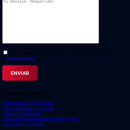
Doy mi consentimiento para el tratamiento de mis datos personales. He leído y acepto
la
política de privacidad.
*
Entradas recientes
Películas para ver en familia
Cine refrescante y veraniego
Adopta un videoclub
Sorteo exclusivo suscriptores tarifa plana
Las mejores comedias