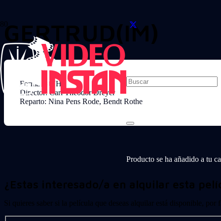
GERTRUD(IM)
Formato: VHS
Director: Carl Theodor Dreyer
Reparto: Nina Pens Rode, Bendt Rothe
Producto
se ha añadido a tu car
¿Estas interesado/a en alquilar esta pelí
Si quieres saber si la película que deseas alquilar está disponible, por