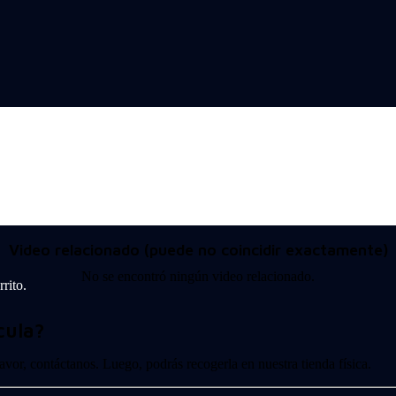
Video relacionado (puede no coincidir exactamente)
No se encontró ningún video relacionado.
rito.
cula?
 favor, contáctanos. Luego, podrás recogerla en nuestra tienda física.