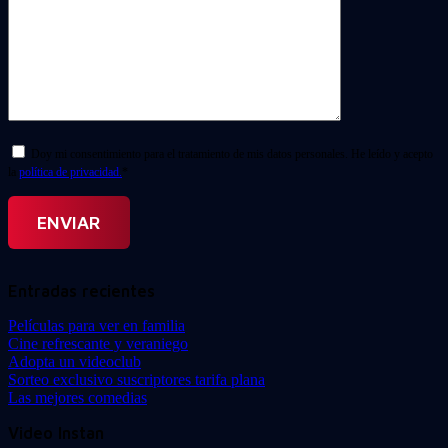
Doy mi consentimiento para el tratamiento de mis datos personales. He leído y acepto
la
política de privacidad.
*
Entradas recientes
Películas para ver en familia
Cine refrescante y veraniego
Adopta un videoclub
Sorteo exclusivo suscriptores tarifa plana
Las mejores comedias
Video Instan