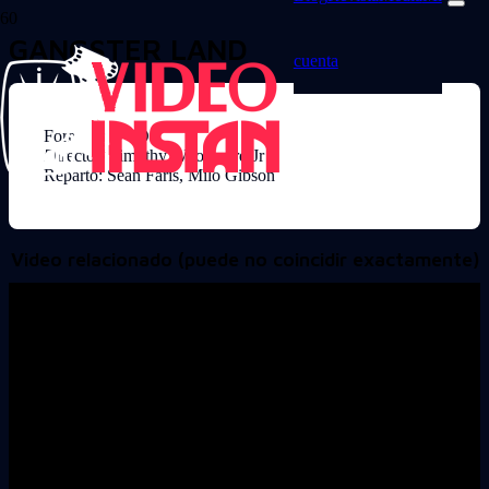
GANGSTER LAND
cuenta
Formato: DVD
Director: Timothy Woodward Jr
Reparto: Sean Faris, Milo Gibson
Video relacionado (puede no coincidir exactamente)