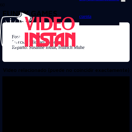
FUNNY GAMES
cuenta
Formato: DVD
Director: Michael Haneke
Reparto: Susanne lothar, Hulrich Muhe
Video relacionado (puede no coincidir exactamente)