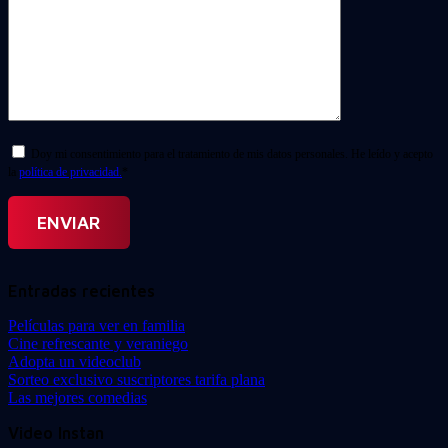
Doy mi consentimiento para el tratamiento de mis datos personales. He leído y acepto
la
política de privacidad.
*
Entradas recientes
Películas para ver en familia
Cine refrescante y veraniego
Adopta un videoclub
Sorteo exclusivo suscriptores tarifa plana
Las mejores comedias
Video Instan