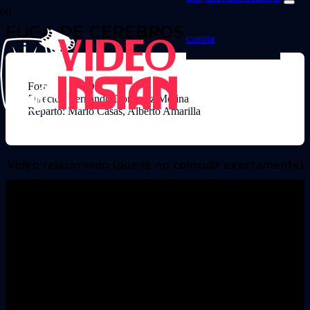
FUGA DE CEREBROS
cuenta
Formato: DVD
Director: Fernando Gonzalez Molina
Reparto: Mario Casas, Alberto Amarilla
Video relacionado (puede no coincidir exactamente)