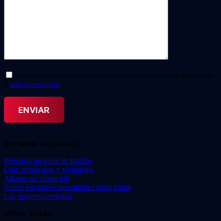
Doy mi consentimiento para el tratamiento de mis datos personales. He leído y acepto
la
política de privacidad.
*
Entradas recientes
Películas para ver en familia
Cine refrescante y veraniego
Adopta un videoclub
Sorteo exclusivo suscriptores tarifa plana
Las mejores comedias
Video Instan