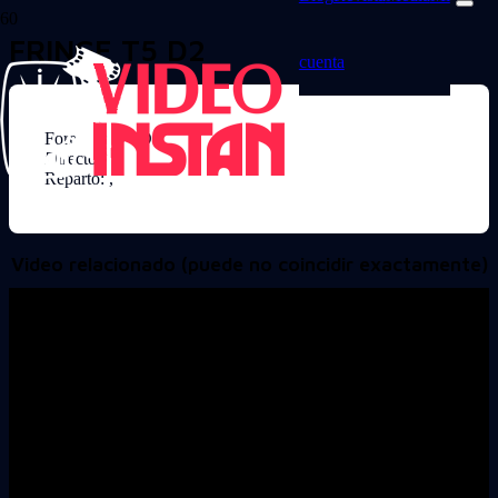
FRINGE T5 D2
cuenta
Formato: DVD
Director:
Reparto: ,
Video relacionado (puede no coincidir exactamente)