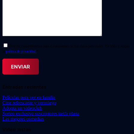
Doy mi consentimiento para el tratamiento de mis datos personales. He leído y acepto
la
política de privacidad.
*
Entradas recientes
Películas para ver en familia
Cine refrescante y veraniego
Adopta un videoclub
Sorteo exclusivo suscriptores tarifa plana
Las mejores comedias
Video Instan