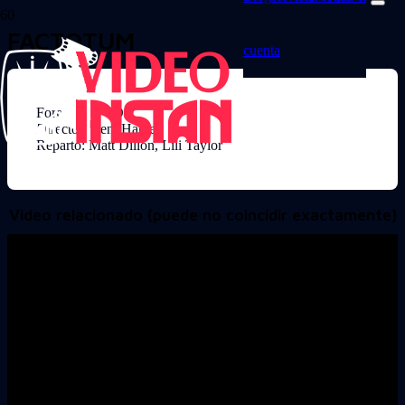
FACTOTUM
cuenta
Formato: DVD
Director: Bent Hamer
Reparto: Matt Dillon, Lili Taylor
Video relacionado (puede no coincidir exactamente)