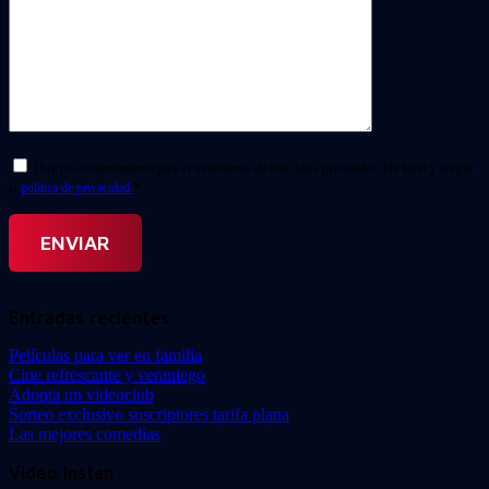
Doy mi consentimiento para el tratamiento de mis datos personales. He leído y acepto
la
política de privacidad.
*
Entradas recientes
Películas para ver en familia
Cine refrescante y veraniego
Adopta un videoclub
Sorteo exclusivo suscriptores tarifa plana
Las mejores comedias
Video Instan