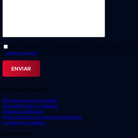
Doy mi consentimiento para el tratamiento de mis datos personales. He leído y acepto
la
política de privacidad.
*
Entradas recientes
Películas para ver en familia
Cine refrescante y veraniego
Adopta un videoclub
Sorteo exclusivo suscriptores tarifa plana
Las mejores comedias
Video Instan