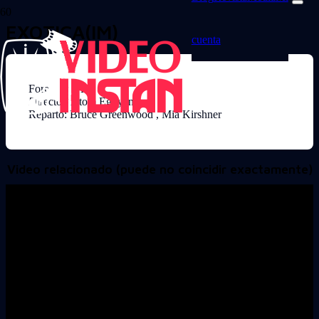
EXOTICA(IM)
cuenta
Formato: VHS
Director: Atom Egoyan
Reparto: Bruce Greenwood , Mia Kirshner
Video relacionado (puede no coincidir exactamente)