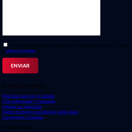
Doy mi consentimiento para el tratamiento de mis datos personales. He leído y acepto
la
política de privacidad.
*
Entradas recientes
Películas para ver en familia
Cine refrescante y veraniego
Adopta un videoclub
Sorteo exclusivo suscriptores tarifa plana
Las mejores comedias
Video Instan