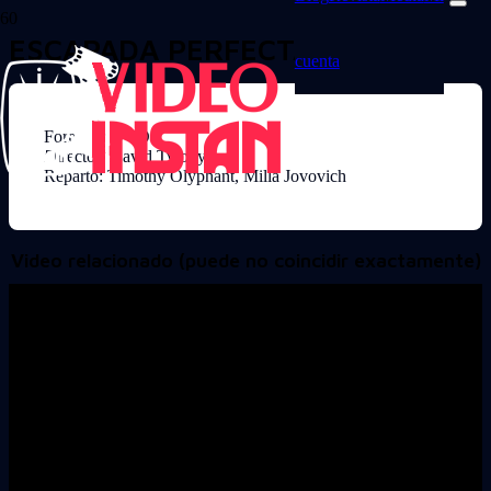
ESCAPADA PERFECTA
cuenta
Formato: DVD
Director: David Twohy
Reparto: Timothy Olyphant, Milla Jovovich
Video relacionado (puede no coincidir exactamente)