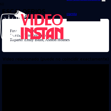
ESCALOFRIOS
cuenta
Formato: DVD
Director: Gregory Jacobs
Reparto: Emily Blunt, Ashton Holmes
Video relacionado (puede no coincidir exactamente)