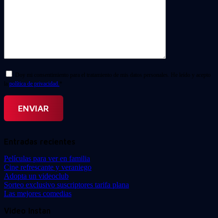
Doy mi consentimiento para el tratamiento de mis datos personales. He leído y acepto
la
política de privacidad.
*
Entradas recientes
Películas para ver en familia
Cine refrescante y veraniego
Adopta un videoclub
Sorteo exclusivo suscriptores tarifa plana
Las mejores comedias
Video Instan