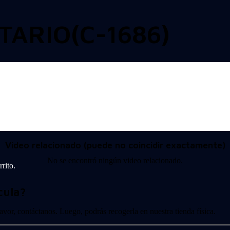
TARIO(C-1686)
Video relacionado (puede no coincidir exactamente)
No se encontró ningún video relacionado.
rito.
cula?
 favor, contáctanos. Luego, podrás recogerla en nuestra tienda física.