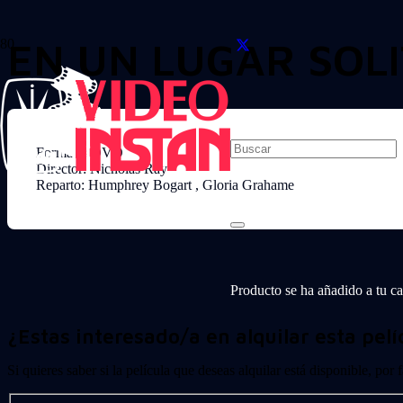
EN UN LUGAR SOLI
Formato: DVD
Director: Nicholas Ray
Reparto: Humphrey Bogart , Gloria Grahame
Producto
se ha añadido a tu car
¿Estas interesado/a en alquilar esta pelí
Si quieres saber si la película que deseas alquilar está disponible, por