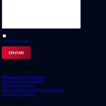
Doy mi consentimiento para el tratamiento de mis datos personales. He leído y acepto
la
política de privacidad.
*
Entradas recientes
Películas para ver en familia
Cine refrescante y veraniego
Adopta un videoclub
Sorteo exclusivo suscriptores tarifa plana
Las mejores comedias
Video Instan