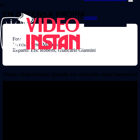
EN DEFENSA PROPIA
cuenta
Formato: VHS
Director: Peter Masterson
Reparto: Eric Roberts, Giancarlo Giannini
Video relacionado (puede no coincidir exactamente)