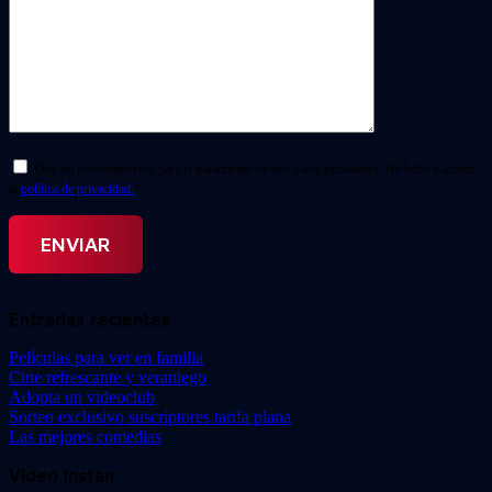
Doy mi consentimiento para el tratamiento de mis datos personales. He leído y acepto
la
política de privacidad.
*
Entradas recientes
Películas para ver en familia
Cine refrescante y veraniego
Adopta un videoclub
Sorteo exclusivo suscriptores tarifa plana
Las mejores comedias
Video Instan