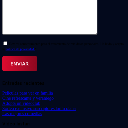
Doy mi consentimiento para el tratamiento de mis datos personales. He leído y acepto
la
política de privacidad.
*
Entradas recientes
Películas para ver en familia
Cine refrescante y veraniego
Adopta un videoclub
Sorteo exclusivo suscriptores tarifa plana
Las mejores comedias
Video Instan