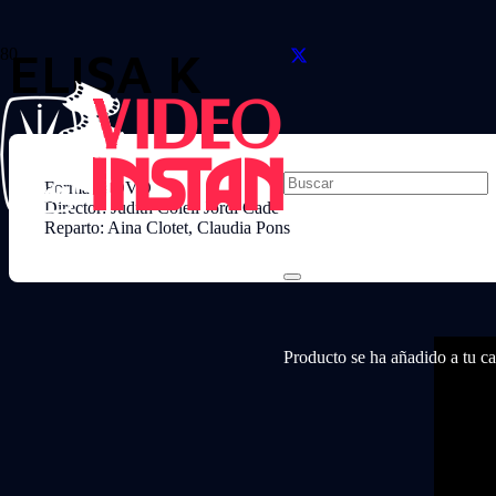
ELISA K
Formato: DVD
Director: Judith Colell Jordi Cade
Reparto: Aina Clotet, Claudia Pons
Producto
se ha añadido a tu car