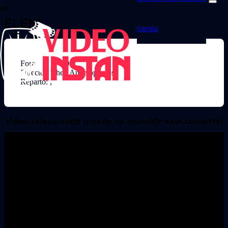
ELENI
cuenta
Formato: DVD
Director: Theo Angelopoulos
Reparto: ,
Video relacionado (puede no coincidir exactamente)