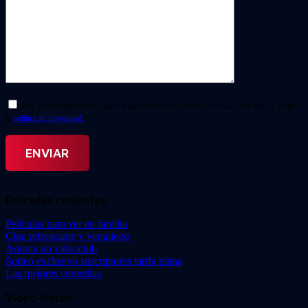
Doy mi consentimiento para el tratamiento de mis datos personales. He leído y acepto
la
política de privacidad.
*
Entradas recientes
Películas para ver en familia
Cine refrescante y veraniego
Adopta un videoclub
Sorteo exclusivo suscriptores tarifa plana
Las mejores comedias
Video Instan