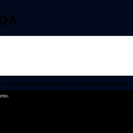
IDA
Video relacionado (puede no coincidir exactamente)
rito.