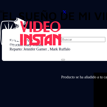
EL SUEÑO DE MI V
Formato: DVD
Director: Gary Winick
Reparto: Jennifer Garner , Mark Ruffalo
Producto
se ha añadido a tu car