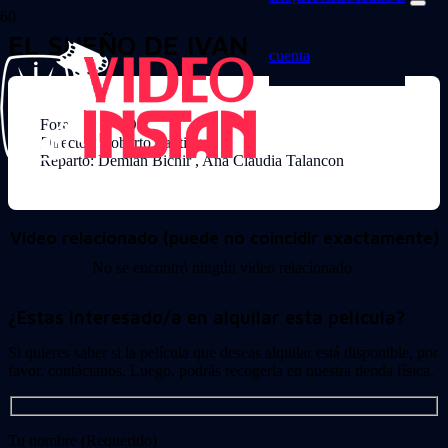
EL SUEÑO DE IVAN
cuenta
Formato: DVD
Director: Roberto Santiago
Reparto: Demian Bichir , Ana Claudia Talancon
Video relacionado (puede no coincidir exactamente)
No se encontró ningún video relacionado.
¿Estas interesado/a en alquilar esta película?
Si quieres saber si la película que deseas alquilar está disponible, por
favor, contáctanos. Luego, podrás recogerla en nuestra tienda física.
Tu nombre (Requerido)