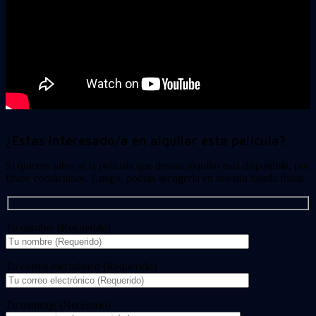
¿Estas interesado/a en alquilar esta película?
Si quieres saber si la película que deseas alquilar está disponible, por
favor, contáctanos. Luego, podrás recogerla en nuestra tienda física.
Tu nombre (Requerido)
Tu correo electrónico (Requerido)
Tu mensaje (Necesario)