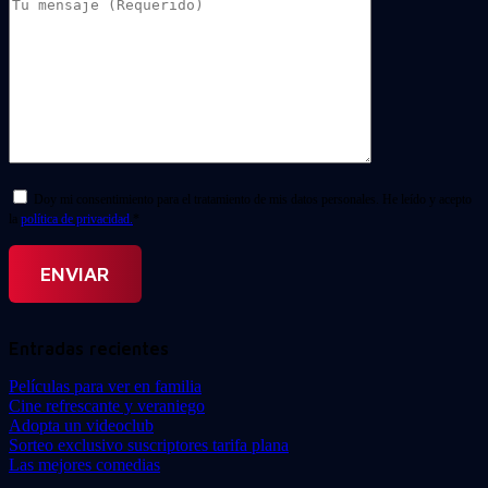
Doy mi consentimiento para el tratamiento de mis datos personales. He leído y acepto
la
política de privacidad.
*
Entradas recientes
Películas para ver en familia
Cine refrescante y veraniego
Adopta un videoclub
Sorteo exclusivo suscriptores tarifa plana
Las mejores comedias