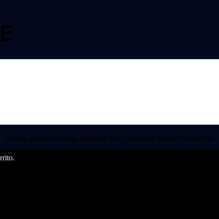
E
Video relacionado (puede no coincidir exactamente)
rito.