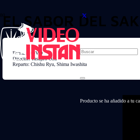
EL SABOR DEL SAK
Formato: DVD
Director: Yasujiro Ozu
Reparto: Chishu Ryu, Shima Iwashita
Producto
se ha añadido a tu car