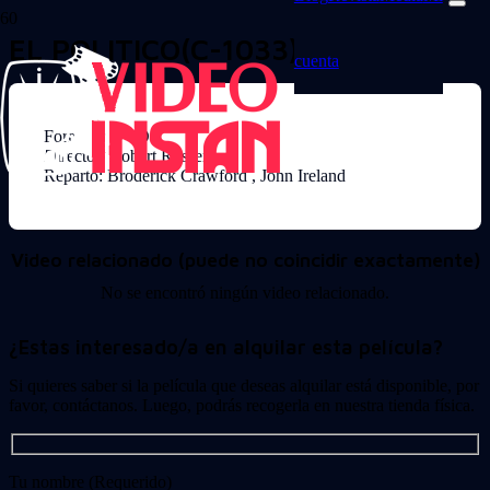
EL POLITICO(C-1033)
cuenta
Formato: DVD
Director: Robert Rossen
Reparto: Broderick Crawford , John Ireland
Video relacionado (puede no coincidir exactamente)
No se encontró ningún video relacionado.
¿Estas interesado/a en alquilar esta película?
Si quieres saber si la película que deseas alquilar está disponible, por
favor, contáctanos. Luego, podrás recogerla en nuestra tienda física.
Tu nombre (Requerido)