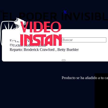
EL PODER INVISIB
Formato: DVD
Director: Robert Parrish
Reparto: Broderick Crawford , Betty Buehler
Producto
se ha añadido a tu car