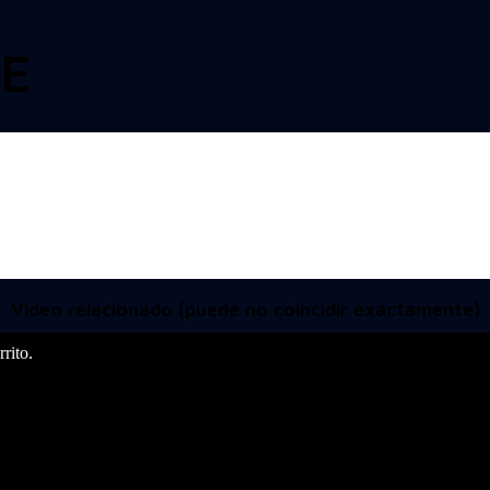
LE
Video relacionado (puede no coincidir exactamente)
rito.