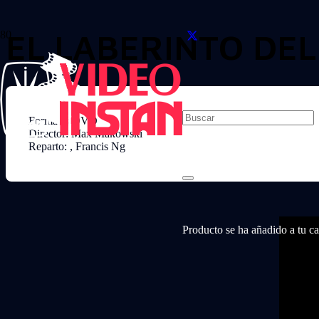
EL LABERINTO DEL
Formato: DVD
Director: Max Makowski
Reparto: , Francis Ng
Producto
se ha añadido a tu car