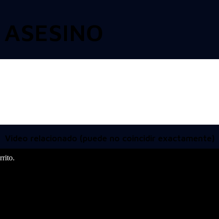
 ASESINO
Video relacionado (puede no coincidir exactamente)
rito.