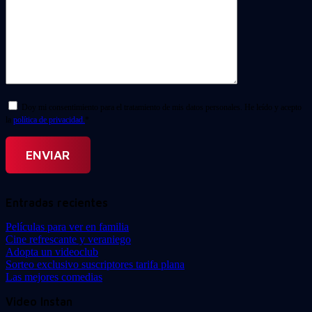
Doy mi consentimiento para el tratamiento de mis datos personales. He leído y acepto
la
política de privacidad.
*
Entradas recientes
Películas para ver en familia
Cine refrescante y veraniego
Adopta un videoclub
Sorteo exclusivo suscriptores tarifa plana
Las mejores comedias
Video Instan