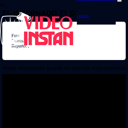
EL INTERNADO T1 D3
cuenta
Formato: DVD
Director:
Reparto: ,
Video relacionado (puede no coincidir exactamente)