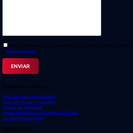
Doy mi consentimiento para el tratamiento de mis datos personales. He leído y acepto
la
política de privacidad.
*
Entradas recientes
Películas para ver en familia
Cine refrescante y veraniego
Adopta un videoclub
Sorteo exclusivo suscriptores tarifa plana
Las mejores comedias
Video Instan