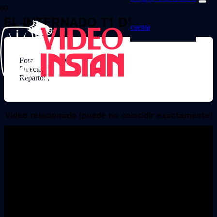
EL INTERNADO T1 D1
cuenta
Formato: DVD
Director:
Reparto: ,
Video relacionado (puede no coincidir exactamente)