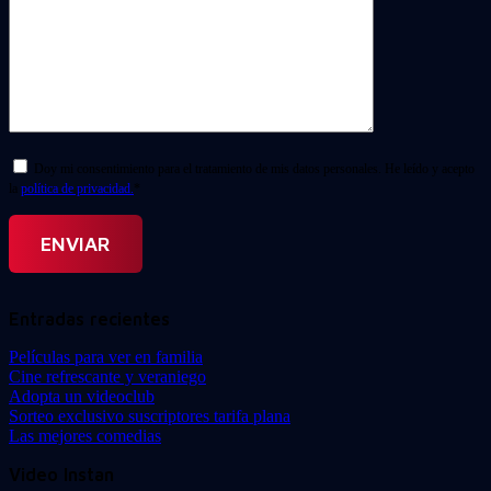
Doy mi consentimiento para el tratamiento de mis datos personales. He leído y acepto
la
política de privacidad.
*
Entradas recientes
Películas para ver en familia
Cine refrescante y veraniego
Adopta un videoclub
Sorteo exclusivo suscriptores tarifa plana
Las mejores comedias
Video Instan