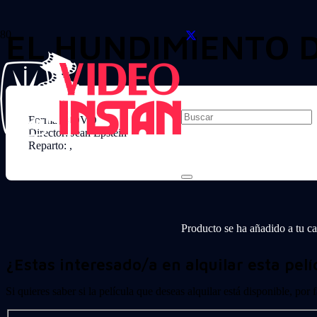
EL HUNDIMIENTO D
Formato: DVD
Director: Jean Epstein
Reparto: ,
Producto
se ha añadido a tu car
¿Estas interesado/a en alquilar esta pelí
Si quieres saber si la película que deseas alquilar está disponible, por