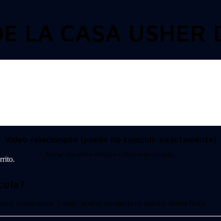
E LA CASA USHER D
Video relacionado (puede no coincidir exactamente)
No se encontró ningún video relacionado.
rito.
cula?
 favor, contáctanos. Luego, podrás recogerla en nuestra tienda física.