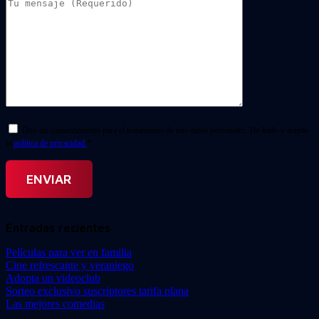
Doy mi consentimiento para el tratamiento de mis datos personales. He leído y acepto
la
política de privacidad.
*
Entradas recientes
Películas para ver en familia
Cine refrescante y veraniego
Adopta un videoclub
Sorteo exclusivo suscriptores tarifa plana
Las mejores comedias