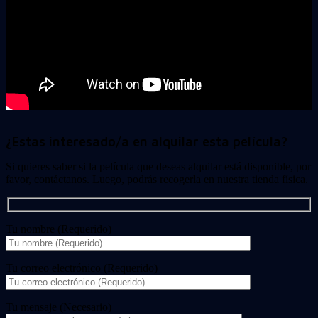
¿Estas interesado/a en alquilar esta película?
Si quieres saber si la película que deseas alquilar está disponible, por
favor, contáctanos. Luego, podrás recogerla en nuestra tienda física.
Tu nombre (Requerido)
Tu correo electrónico (Requerido)
Tu mensaje (Necesario)