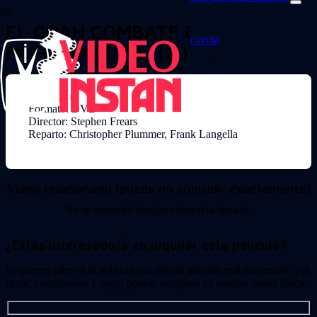
EL GRAN COMBATE DE
cuenta
MUHAMMAD ALI (2013)
Formato: DVD
Director: Stephen Frears
Reparto: Christopher Plummer, Frank Langella
Video relacionado (puede no coincidir exactamente)
No se encontró ningún video relacionado.
¿Estas interesado/a en alquilar esta película?
Si quieres saber si la película que deseas alquilar está disponible, por
favor, contáctanos. Luego, podrás recogerla en nuestra tienda física.