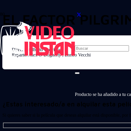
EL FACTOR PILGRI
Director: Alberto Rodriguez
Reparto: Alex O’Dogherty , Enrico Vecchi
Producto
se ha añadido a tu car
¿Estas interesado/a en alquilar esta pelí
Si quieres saber si la película que deseas alquilar está disponible, por