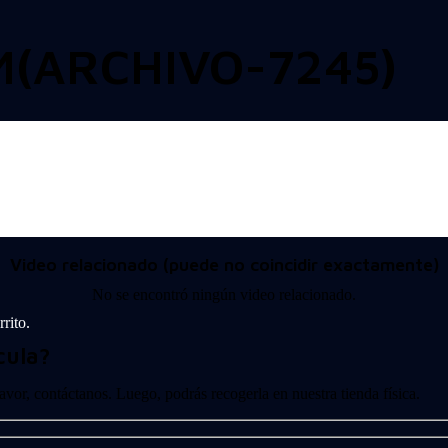
M(ARCHIVO-7245)
Video relacionado (puede no coincidir exactamente)
No se encontró ningún video relacionado.
rito.
cula?
 favor, contáctanos. Luego, podrás recogerla en nuestra tienda física.