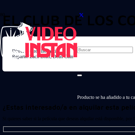
EL CLUB DE LOS 
Director: Greg Berlanti
Reparto: Zach Braff, Dean Cain
Producto
se ha añadido a tu car
¿Estas interesado/a en alquilar esta pelí
Si quieres saber si la película que deseas alquilar está disponible, por