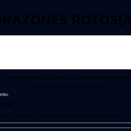
CORAZONES ROTOS(A
Video relacionado (puede no coincidir exactamente)
No se encontró ningún video relacionado.
rito.
cula?
 favor, contáctanos. Luego, podrás recogerla en nuestra tienda física.