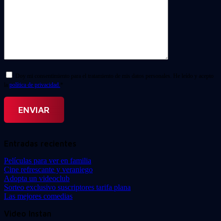
Doy mi consentimiento para el tratamiento de mis datos personales. He leído y acepto
la
política de privacidad.
*
Entradas recientes
Películas para ver en familia
Cine refrescante y veraniego
Adopta un videoclub
Sorteo exclusivo suscriptores tarifa plana
Las mejores comedias
Video Instan