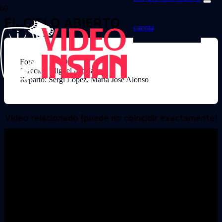
EL CIELO ABIERTO
cuenta
Formato: DVD
Director: Miguel Albaladejo
Reparto: Sergi Lopez, Maria Jose Alonso
Video relacionado (puede no coincidir exactamente)