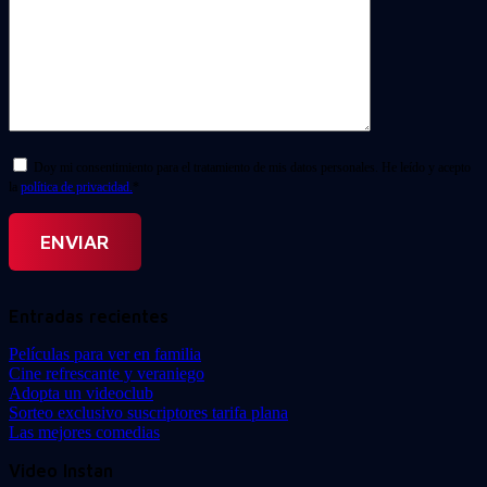
Doy mi consentimiento para el tratamiento de mis datos personales. He leído y acepto
la
política de privacidad.
*
Entradas recientes
Películas para ver en familia
Cine refrescante y veraniego
Adopta un videoclub
Sorteo exclusivo suscriptores tarifa plana
Las mejores comedias
Video Instan