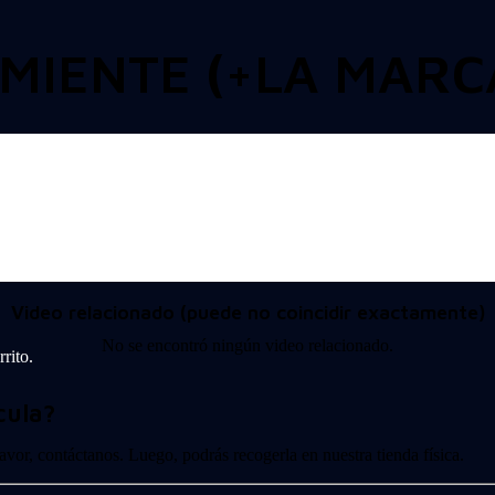
MIENTE (+LA MARC
Video relacionado (puede no coincidir exactamente)
No se encontró ningún video relacionado.
rito.
cula?
 favor, contáctanos. Luego, podrás recogerla en nuestra tienda física.