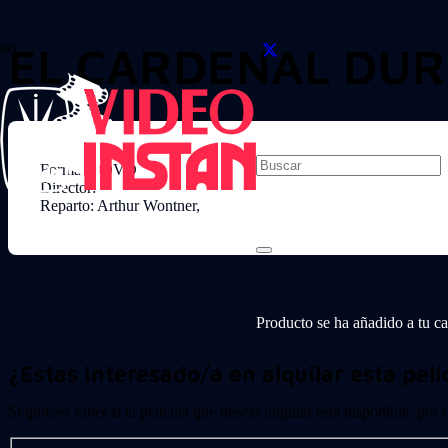
EL CARDENAL DUR
Formato: DVD
Director:
Reparto: Arthur Wontner,
Producto
se ha añadido a tu car
¿Estas interesado/a en alquilar esta pelí
Si quieres saber si la película que deseas alquilar está disponible, por