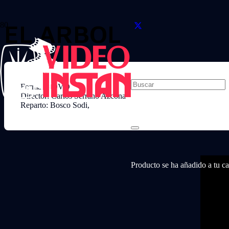
EL ARBOL
Formato: DVD
Director: Carlos Serrano Azcona
Reparto: Bosco Sodi,
Producto
se ha añadido a tu car