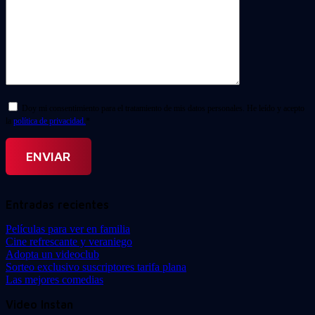
Doy mi consentimiento para el tratamiento de mis datos personales. He leído y acepto
la
política de privacidad.
*
Entradas recientes
Películas para ver en familia
Cine refrescante y veraniego
Adopta un videoclub
Sorteo exclusivo suscriptores tarifa plana
Las mejores comedias
Video Instan