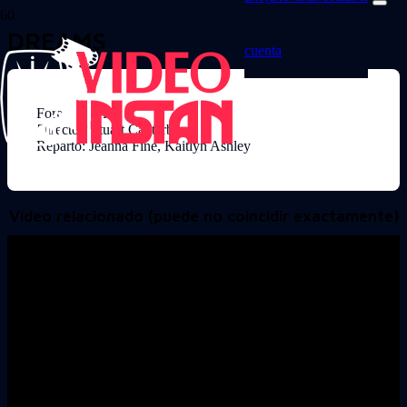
DREAMS
cuenta
Formato: VHS
Director: Stuart Canterbury
Reparto: Jeanna Fine, Kaitlyn Ashley
Video relacionado (puede no coincidir exactamente)