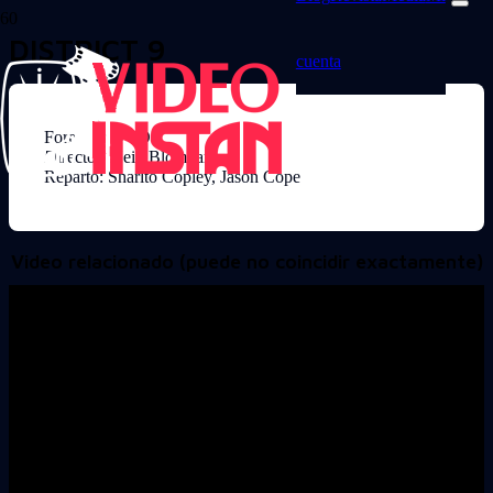
DISTRICT 9
cuenta
Formato: DVD
Director: Neill Blomkamp
Reparto: Sharlto Copley, Jason Cope
Video relacionado (puede no coincidir exactamente)