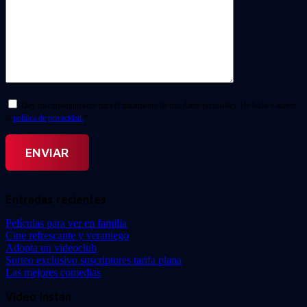
Doy mi consentimiento para el tratamiento de mis datos personales. He leído y acepto
la
política de privacidad.
*
Entradas recientes
Películas para ver en familia
Cine refrescante y veraniego
Adopta un videoclub
Sorteo exclusivo suscriptores tarifa plana
Las mejores comedias
Video Instan