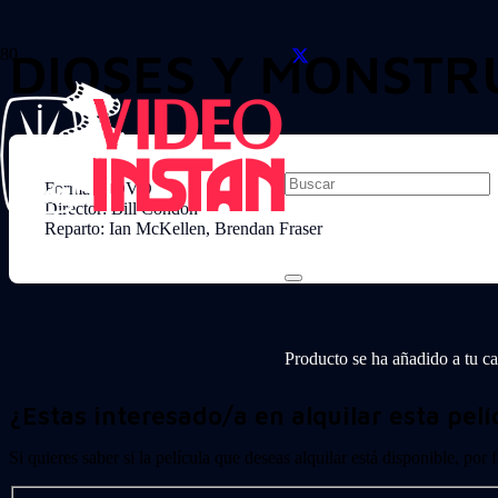
DIOSES Y MONSTRU
Formato: DVD
Director: Bill Condon
Reparto: Ian McKellen, Brendan Fraser
Producto
se ha añadido a tu car
¿Estas interesado/a en alquilar esta pelí
Si quieres saber si la película que deseas alquilar está disponible, por