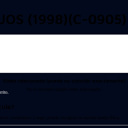
OS (1998)(C-0905)
Video relacionado (puede no coincidir exactamente)
No se encontró ningún video relacionado.
rito.
cula?
 favor, contáctanos. Luego, podrás recogerla en nuestra tienda física.