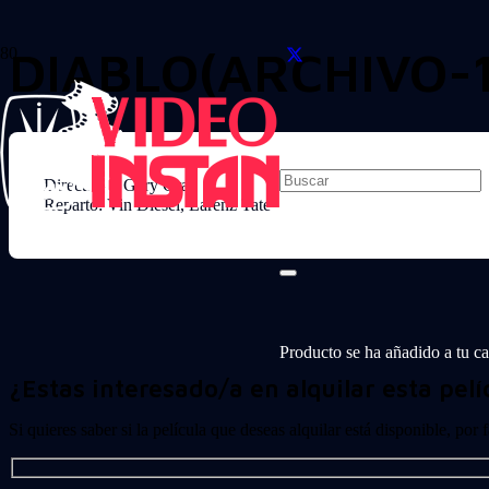
DIABLO(ARCHIVO-
Director: F Gary Gray
Reparto: Vin Diesel, Larenz Tate
Producto
se ha añadido a tu car
¿Estas interesado/a en alquilar esta pelí
Si quieres saber si la película que deseas alquilar está disponible, por