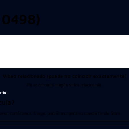
10498)
Video relacionado (puede no coincidir exactamente)
No se encontró ningún video relacionado.
rito.
cula?
 favor, contáctanos. Luego, podrás recogerla en nuestra tienda física.