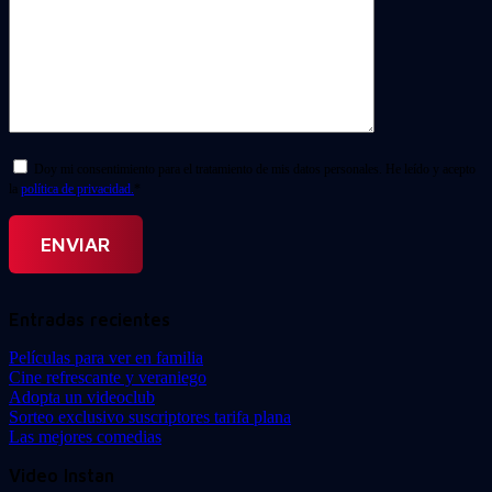
Doy mi consentimiento para el tratamiento de mis datos personales. He leído y acepto
la
política de privacidad.
*
Entradas recientes
Películas para ver en familia
Cine refrescante y veraniego
Adopta un videoclub
Sorteo exclusivo suscriptores tarifa plana
Las mejores comedias
Video Instan