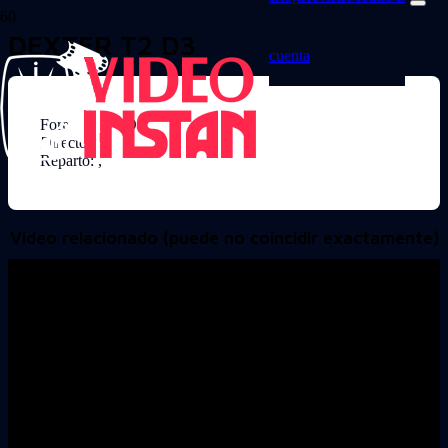
DEXTER T2 D3
cuenta
Formato: DVD
Director:
Reparto: ,
Video relacionado (puede no coincidir exactamente)