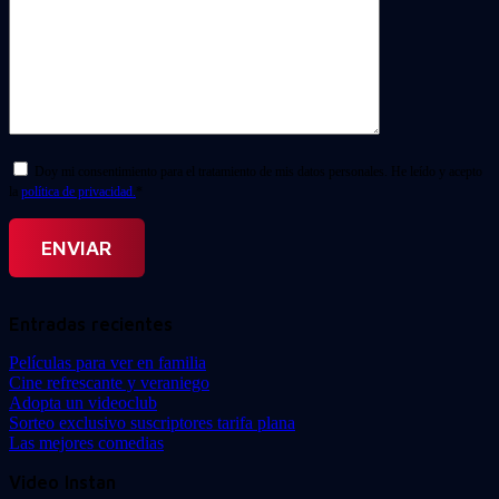
Doy mi consentimiento para el tratamiento de mis datos personales. He leído y acepto
la
política de privacidad.
*
Entradas recientes
Películas para ver en familia
Cine refrescante y veraniego
Adopta un videoclub
Sorteo exclusivo suscriptores tarifa plana
Las mejores comedias
Video Instan